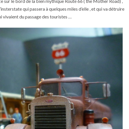
rvice sur le bord de la bien mythique Route 66 ( the Mother Road) ,
l’insterstate qui passera à quelques miles d’elle , et qui va détruire
qui vivaient du passage des touristes …