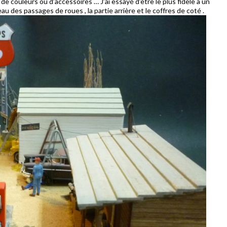
e couleurs ou d’accessoires … J’ai essayé d’être le plus fidèle à un
au des passages de roues , la partie arrière et le coffres de coté .