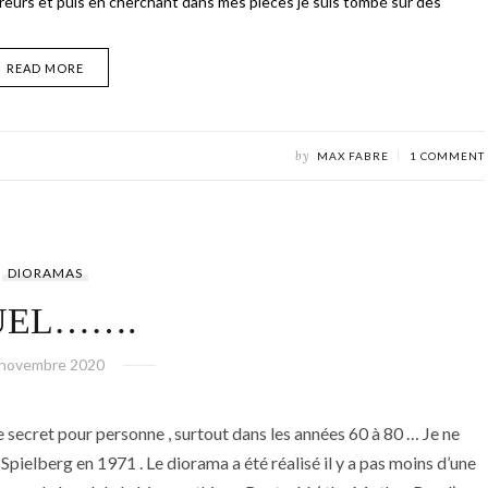
tireurs et puis en cherchant dans mes pièces je suis tombé sur des
READ MORE
by
MAX FABRE
1 COMMENT
DIORAMAS
UEL…….
 novembre 2020
 secret pour personne , surtout dans les années 60 à 80 … Je ne
Spielberg en 1971 . Le diorama a été réalisé il y a pas moins d’une