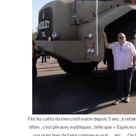
Fini les cafés du mercredi matin depuis 5 ans , à refaire
têtes , c’est phrases mythiques , telle que » Espèces d
vos principes de faire comme un vrai …. etc …. On l’