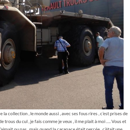
 la collection , le monde aussi , avec ses fous rires , c’est prises de
e trous du cul , je fais comme je veux , il me plait à moi …. Vous et
aimait ou pas , mais quand la carapace était percée , c’était une