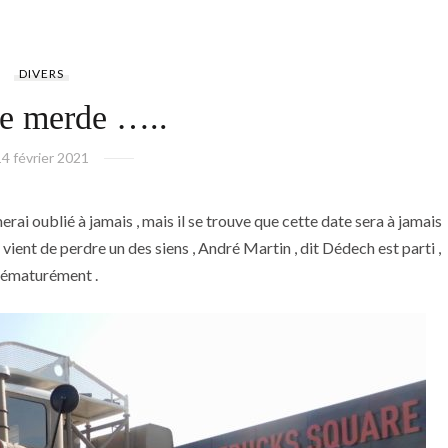
DIVERS
de merde …..
14 février 2021
rai oublié à jamais , mais il se trouve que cette date sera à jamais
ient de perdre un des siens , André Martin , dit Dédech est parti ,
rématurément .