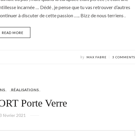
ntillesse incarnée … Dédé , je pense que tu vas retrouver d’autres
ntinuer à discuter de cette passion ….. Bizz de nous terriens .
READ MORE
by
MAX FABRE
3 COMMENTS
NS
RÉALISATIONS
T Porte Verre
3 février 2021