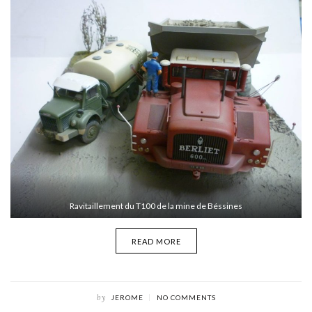
Ravitaillement du T100 de la mine de Béssines
READ MORE
by
JEROME
NO COMMENTS