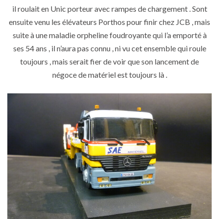
il roulait en Unic porteur avec rampes de chargement . Sont
ensuite venu les élévateurs Porthos pour finir chez JCB , mais
suite à une maladie orpheline foudroyante qui l’a emporté à
ses 54 ans , il n’aura pas connu , ni vu cet ensemble qui roule
toujours , mais serait fier de voir que son lancement de
négoce de matériel est toujours là .