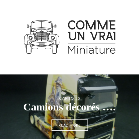
CAMIONS
Camions décorés ….
READ MORE