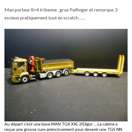
Man porteur 8×4 tribenne , grue Palfinger et remorque 3
essieux pratiquement tout en scratch …..
Au départ c’est une base MAN TGX XXL d’Eligor … La cabine a
reçue une grosse cure amincissement pour devenir une TGS NN