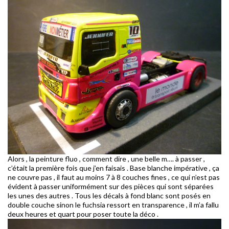
Alors , la peinture fluo , comment dire , une belle m…. à passer ,
c’était la première fois que j’en faisais . Base blanche impérative , ça
ne couvre pas , il faut au moins 7 à 8 couches fines , ce qui n’est pas
évident à passer uniformément sur des pièces qui sont séparées
les unes des autres . Tous les décals à fond blanc sont posés en
double couche sinon le fuchsia ressort en transparence , il m’a fallu
deux heures et quart pour poser toute la déco .