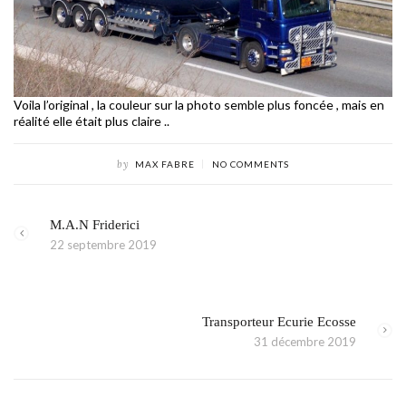
Voila l’original , la couleur sur la photo semble plus foncée , mais en
réalité elle était plus claire ..
by
MAX FABRE
NO COMMENTS
M.A.N Friderici
22 septembre 2019
Transporteur Ecurie Ecosse
31 décembre 2019