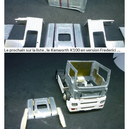
Le prochain sur la liste , le Kenworth K100 en version Frederici ….